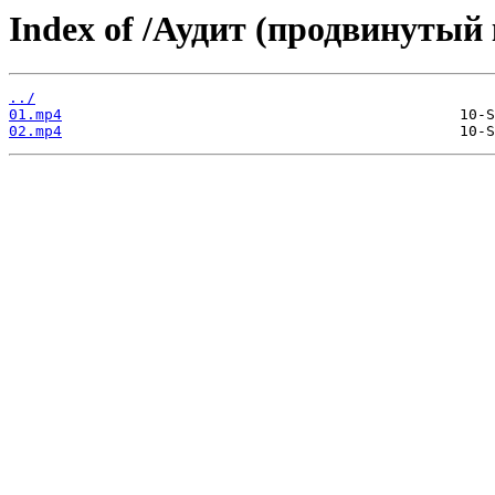
Index of /Аудит (продвинутый 
../
01.mp4
02.mp4